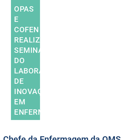
OPAS
E
COFEN
REALIZAM
SEMINÁRIO
DO
LABORATÓRIO
DE
INOVAÇÃO
EM
ENFERMAGEM
Chefe da Enfermagem da OMS,