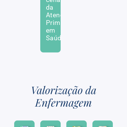
da
Atenção
Primária
em
Saúde
Valorização da
Enfermagem