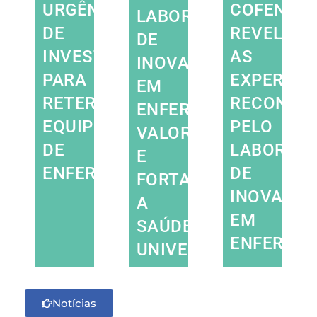
URGÊNCIA
COFEN
LABORATÓRIO
DE
REVELAM
DE
INVESTIMENTO
AS
INOVAÇÃO
PARA
EXPERIÊN
EM
RETER
RECONHE
ENFERMAGEM:
EQUIPES
PELO
VALORIZAR
DE
LABORATÓ
E
ENFERMAGEM
DE
FORTALECER
INOVAÇÃ
A
EM
SAÚDE
ENFERMA
UNIVERSAL
Notícias