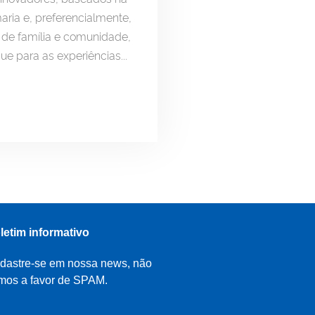
aria e, preferencialmente,
 de família e comunidade,
e para as experiências...
letim informativo
dastre-se em nossa news, não
mos a favor de SPAM.