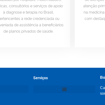
nicas, consultórios e serviços de apoio
atenção prim
à diagnose e terapia no Brasil,
na medicina
ertencentes a rede credenciada ou
com destaqu
veniada de assistência a beneficiários
de planos privados de saúde.
Bo
Serviços
Ca
so