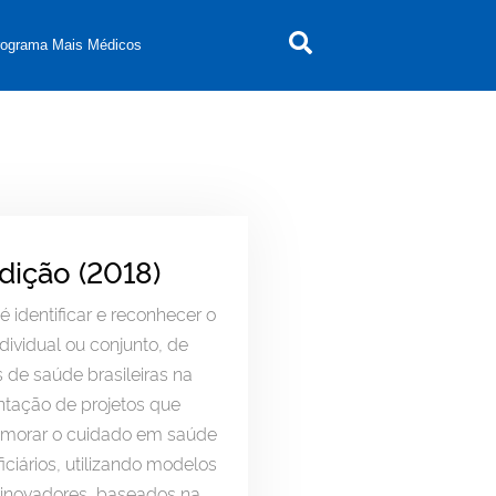
rograma Mais Médicos
dição (2018)
 é identificar e reconhecer o
ndividual ou conjunto, de
 de saúde brasileiras na
tação de projetos que
rimorar o cuidado em saúde
iciários, utilizando modelos
 inovadores, baseados na