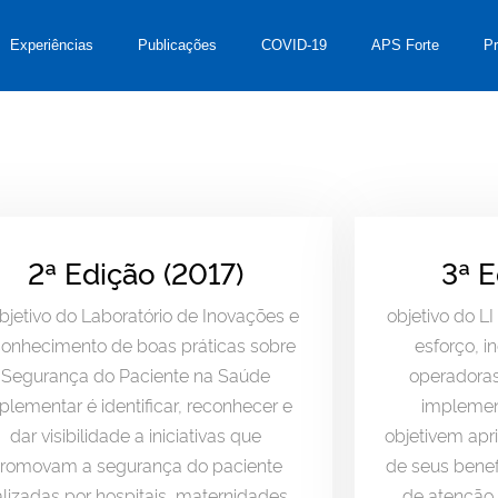
Experiências
Publicações
COVID-19
APS Forte
P
2ª Edição (2017)
3ª E
bjetivo do Laboratório de Inovações e
objetivo do LI
conhecimento de boas práticas sobre
esforço, i
Segurança do Paciente na Saúde
operadoras
plementar é identificar, reconhecer e
implemen
dar visibilidade a iniciativas que
objetivem ap
romovam a segurança do paciente
de seus benef
alizadas por hospitais, maternidades,
de atenção