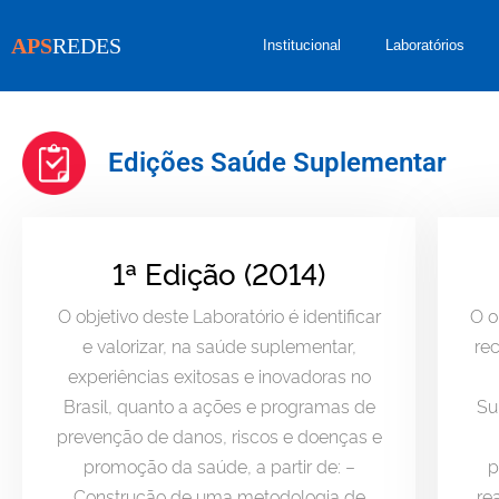
APS
REDES
Institucional
Laboratórios
Edições Saúde Suplementar
1ª Edição (2014)
O objetivo deste Laboratório é identificar
O o
e valorizar, na saúde suplementar,
re
experiências exitosas e inovadoras no
Brasil, quanto a ações e programas de
Su
prevenção de danos, riscos e doenças e
promoção da saúde, a partir de: –
p
Construção de uma metodologia de
re