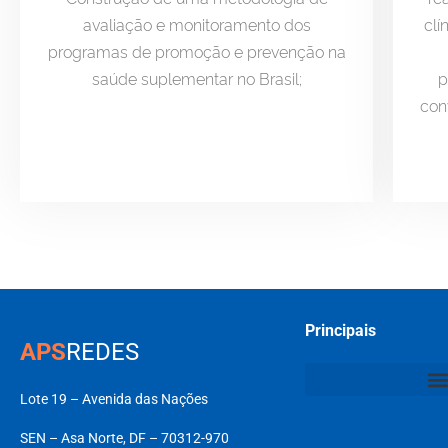
avaliação e monitoramento dos
clí
programas de promoção e prevenção na
saúde suplementar no Brasil;
p
con
Principais
APS
REDES
Lote 19 – Avenida das Nações
SEN – Asa Norte, DF – 70312-970