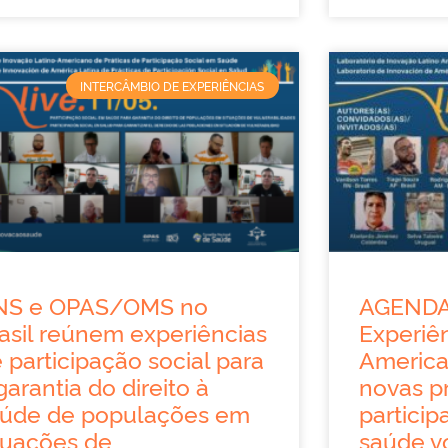
INTERCÂMBIO DE EXPERIÊNCIAS
NS e OPAS/OMS no
AGENDA
asil reúnem experiências
Experiên
 participação social para
Americ
garantia do direito à
novas pr
aúde de populações em
particip
tuações de
saúde v