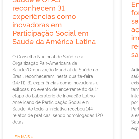
En
reconhecem 31
fo
experiências como
sa
inovadoras em
a
Participação Social em
im
Saúde da América Latina
re
s
O Conselho Nacional de Saúde e a
Organização Pan-Americana da
Art
Saúde/Organização Mundial da Saúde no
saú
Brasil reconheceram, nesta quarta-feira
exi
(14/11), 31 experiências como inovadoras e
tam
exitosas, no evento de encerramento da 1ª
int
etapa do Laboratório de Inovação Latino-
por
Americano de Participação Social em
Par
Saúde. Ao todo, a iniciativa recebeu 144
a e
relatos de práticas, sendo homologadas 120
Saú
delas
exp
LEIA MAIS »