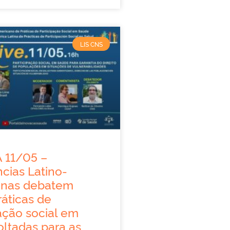
LIS CNS
 11/05 –
cias Latino-
anas debatem
áticas de
ação social em
oltadas para as