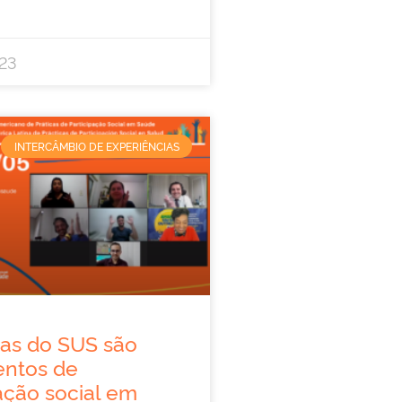
23
INTERCÂMBIO DE EXPERIÊNCIAS
ias do SUS são
entos de
ação social em