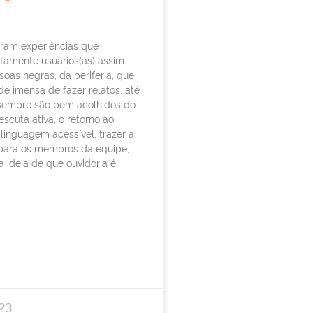
eram experiências que
tamente usuários(as) assim
oas negras, da periferia, que
de imensa de fazer relatos, até
sempre são bem acolhidos do
escuta ativa, o retorno ao
inguagem acessível, trazer a
para os membros da equipe,
a ideia de que ouvidoria é
23