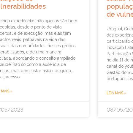
lnerabilidades
populaç
de vulne
 cinco experiências não apenas são bem
cebidas, desde o ponto de vista
Uruguai, Colô
ceitual e de execução, mas elas têm
das experiên
actos reais, palpáveis na vida das
participarão 
soas, das comunidades, nesses grupos
Inovação Lat
nerabilizados, e de uma maneira
Participação 
liada, abordando o conceito ampliado
no dia 11 de m
saúde, não só como a ausência de
canal do you
nças, mas bem-estar físico, psíquico,
Gestão do SU
ial, acesso
português, e
 MAIS »
LEIA MAIS »
/05/2023
08/05/20