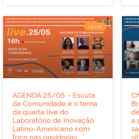
LIS CNS
AGENDA 25/05 – Escuta
C
da Comunidade é o tema
Br
da quarta live do
de
Laboratório de Inovação
a 
Latino-Americano com
s
foco nas ouvidorias
si