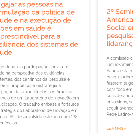
gajar as pessoas na
2º Semin
rmulação da política de
America
úde e na execução de
Social 
ções em saúde é
pesquis
prescindível para a
lideran
siliência dos sistemas de
aúde
A comissão o
Latino-Ameri
igo debate a participação social em
Saúde está m
de na perspectiva das evidências
pesquisadore
stentes, dos caminhos da pesquisa e
fazerem suge
bém propõe como estratégia a
com foco em 
egração das experiências nas Américas,
considerando 
 meio de um Laboratório de Inovação em
envolvidos, 
ticipação. O trabalho embasa e fortalece
seguir avanç
stratégia do Laboratório de Inovação em
Rede Latino-
de (LIS), desenvolvido este ano com 122
eriências
LEIA MAIS »