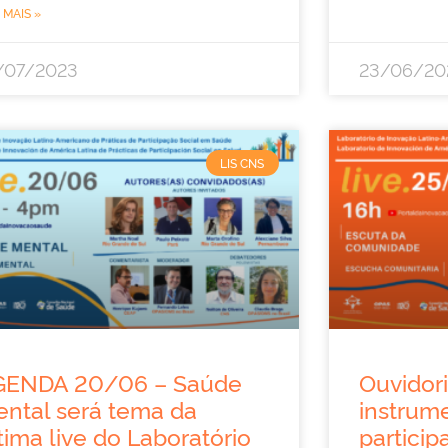
 MAIS »
/07/2023
23/06/20
LIS CNS
GENDA 20/06 – Saúde
Ouvidor
ntal será tema da
instrum
tima live do Laboratório
particip