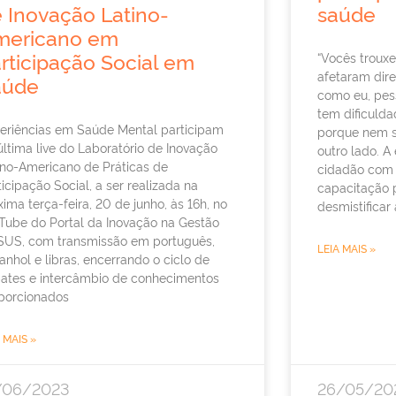
 Inovação Latino-
saúde
mericano em
rticipação Social em
“Vocês troux
afetaram dire
aúde
como eu, pess
tem dificulda
eriências em Saúde Mental participam
porque nem 
última live do Laboratório de Inovação
outro lado. A 
ino-Americano de Práticas de
cidadão com l
ticipação Social, a ser realizada na
capacitação 
xima terça-feira, 20 de junho, às 16h, no
desmistificar 
Tube do Portal da Inovação na Gestão
SUS, com transmissão em português,
LEIA MAIS »
anhol e libras, encerrando o ciclo de
ates e intercâmbio de conhecimentos
porcionados
 MAIS »
/06/2023
26/05/20