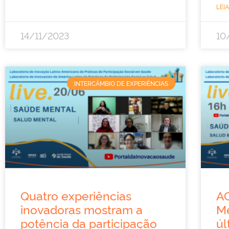
LEIA
14/11/2023
10
INTERCÂMBIO DE EXPERIÊNCIAS
Quatro experiências
A
inovadoras mostram a
Me
potência da participação
úl