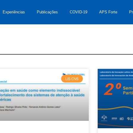
Experiências
Publicações
COVID-19
APS Forte
P
LIS CNS