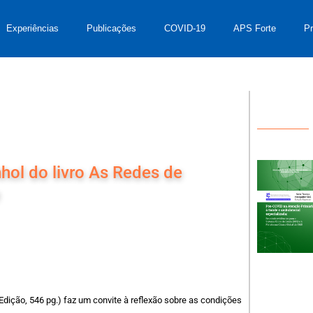
Experiências
Publicações
COVID-19
APS Forte
P
ol do livro As Redes de
e
 Edição, 546 pg.) faz um convite à reflexão sobre as condições