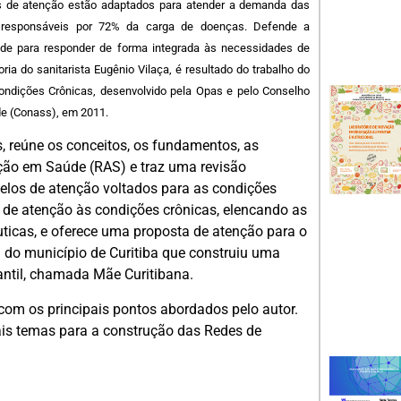
s de atenção estão adaptados para atender a demanda das
o responsáveis por 72% da carga de doenças. Defende a
de para responder de forma integrada às necessidades de
ria do sanitarista Eugênio Vilaça, é resultado do trabalho do
ondições Crônicas, desenvolvido pela Opas e pelo Conselho
de (Conass), em 2011.
os, reúne os conceitos, os fundamentos, as
nção em Saúde (RAS) e traz uma revisão
delos de atenção voltados para as condições
 de atenção às condições crônicas, elencando as
uticas, e oferece uma proposta de atenção para o
 do município de Curitiba que construiu uma
antil, chamada Mãe Curitibana.
com os principais pontos abordados pelo autor.
ais temas para a construção das Redes de