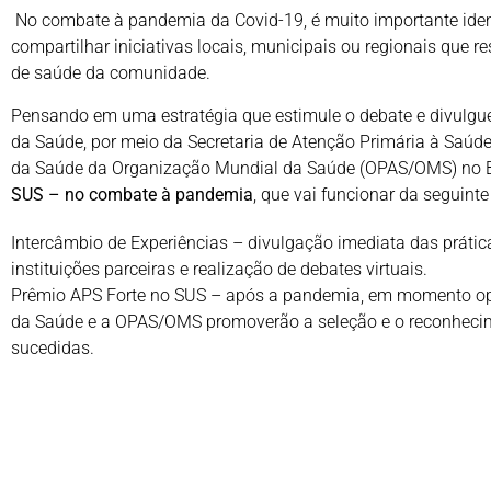
No combate à pandemia da Covid-19, é muito importante identif
compartilhar iniciativas locais, municipais ou regionais que
de saúde da comunidade.
Pensando em uma estratégia que estimule o debate e divulgue
da Saúde, por meio da Secretaria de Atenção Primária à Saú
da Saúde da Organização Mundial da Saúde (OPAS/OMS) no Br
SUS – no combate à pandemia
, que vai funcionar da seguinte
Intercâmbio de Experiências – divulgação imediata das práti
instituições parceiras e realização de debates virtuais.
Prêmio APS Forte no SUS – após a pandemia, em momento opo
da Saúde e a OPAS/OMS promoverão a seleção e o reconhecim
sucedidas.
Temas
Como o enfoque é a resposta da APS à Covid-19, as