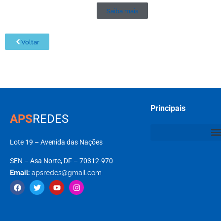
Saiba mais
Voltar
Principais
APS
REDES
Lote 19 – Avenida das Nações
SEN – Asa Norte, DF – 70312-970
Email:
apsredes@gmail.com