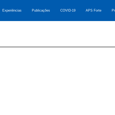
Experiências
Publicações
COVID-19
APS Forte
P