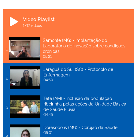
Video Playlist
1
/17
videos
Samonte (MG) - Implantação do
Laboratório de Inovação sobre condições
1
crônicas
05:21
Jaraguá do Sul (SC) - Protocolo de
Enfermagem
2
04:59
Tefé (AM) - Inclusão da população
ribeirinha pelas ações da Unidade Básica
3
de Saúde Fluvial
04:45
Doresópolis (MG) - Corujão da Saúde
05:01
4