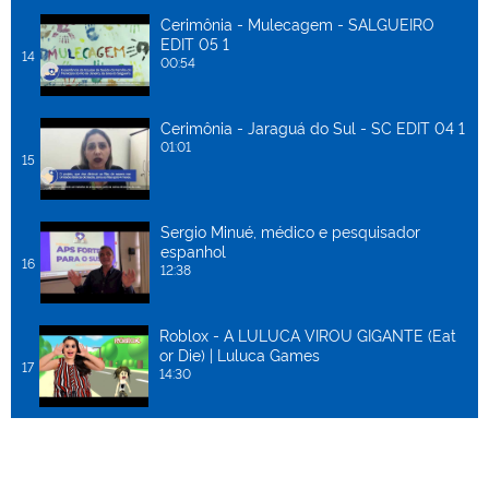
Cerimônia - Mulecagem - SALGUEIRO
EDIT 05 1
14
00:54
Cerimônia - Jaraguá do Sul - SC EDIT 04 1
01:01
15
Sergio Minué, médico e pesquisador
espanhol
16
12:38
Roblox - A LULUCA VIROU GIGANTE (Eat
or Die) | Luluca Games
17
14:30