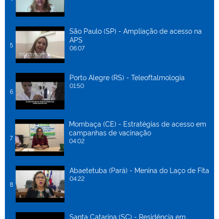
São Paulo (SP) - Ampliação de acesso na
APS
5
06:07
Porto Alegre (RS) - Teleoftalmologia
01:50
6
Mombaça (CE) - Estratégias de acesso em
campanhas de vacinação
7
04:02
Abaetetuba (Pará) - Menina do Laço de Fita
04:22
8
Santa Catarina (SC) - Residência em