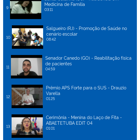
Medicina de Família
9
03:11
Salgueiro (RJ) - Promoção de Saúde no
cenário escolar
10
08:42
Senador Canedo (GO) - Reabilitação física
de pacientes
11
04:59
Prêmio APS Forte para o SUS - Drauzio
Varella
12
01:25
Cerimônia - Menina do Laço de Fita -
ABAETETUBA EDIT 04
13
01:01