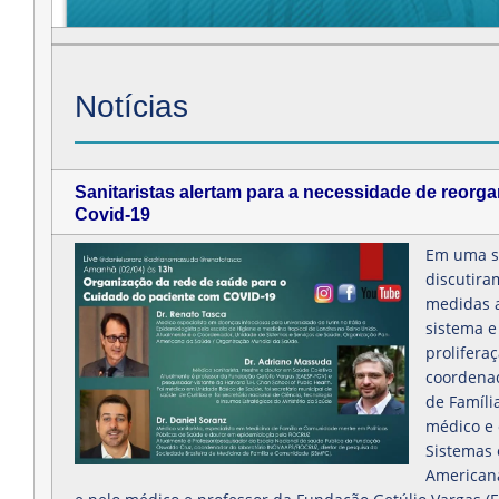
Notícias
Sanitaristas alertam para a necessidade de reor
Covid-19
Em uma sa
discutira
medidas a
sistema e
prolifera
coordenad
de Famíli
médico e
Sistemas 
Americana