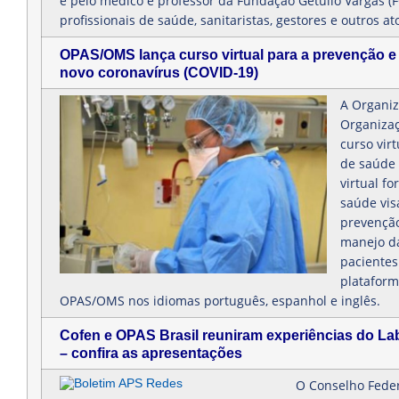
e pelo médico e professor da Fundação Getúlio Vargas (
profissionais de saúde, sanitaristas, gestores e outros a
OPAS/OMS lança curso virtual para a prevenção e
novo coronavírus (COVID-19)
A Organi
Organiza
curso virt
de saúde 
virtual f
saúde vis
prevenção
manejo da
pacientes
plataform
OPAS/OMS nos idiomas português, espanhol e inglês.
Cofen e OPAS Brasil reuniram experiências do L
– confira as apresentações
O Conselho Feder