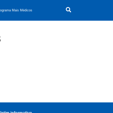
rograma Mais Médicos
3
letim informativo