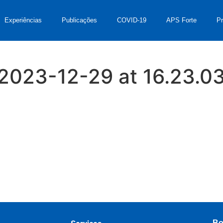
Experiências
Publicações
COVID-19
APS Forte
P
023-12-29 at 16.23.0
Bo