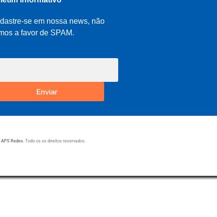
dastre-se em nossa news, não
mos a favor de SPAM.
Enviar
1
APS Redes
. Todo os os direitos reservados.