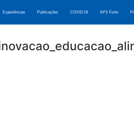
Experiências
Publicações
COVID-19
APS Forte
P
_inovacao_educacao_ali