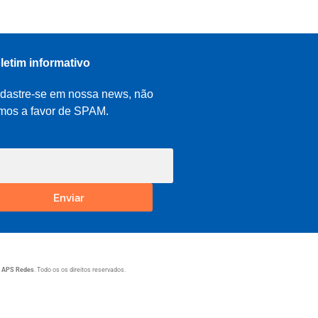
letim informativo
dastre-se em nossa news, não
mos a favor de SPAM.
Enviar
1
APS Redes
. Todo os os direitos reservados.