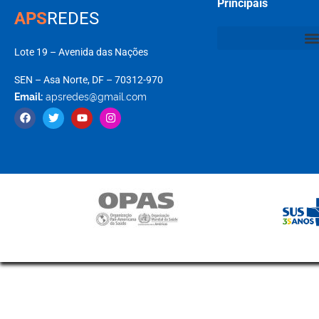
Principais
APS
REDES
Lote 19 – Avenida das Nações
SEN – Asa Norte, DF – 70312-970
Email:
apsredes@gmail.com