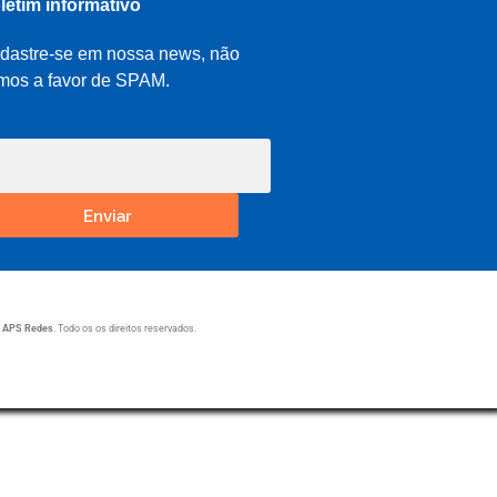
letim informativo
dastre-se em nossa news, não
mos a favor de SPAM.
Enviar
1
APS Redes
. Todo os os direitos reservados.