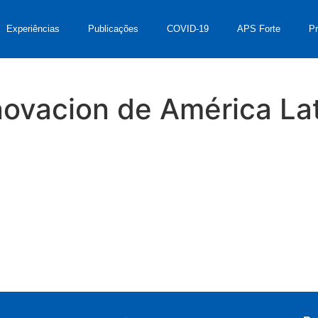
Experiências
Publicações
COVID-19
APS Forte
P
novacion de América La