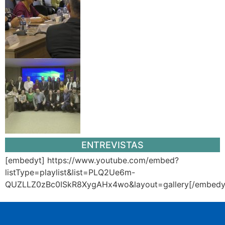
ENTREVISTAS
[embedyt] https://www.youtube.com/embed?
listType=playlist&list=PLQ2Ue6m-
QUZLLZ0zBc0ISkR8XygAHx4wo&layout=gallery[/embedy