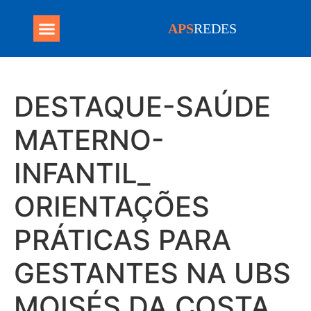
APS
REDES
Programa Mais Médicos
DESTAQUE-SAÚDE
MATERNO-
INFANTIL_
ORIENTAÇÕES
PRÁTICAS PARA
GESTANTES NA UBS
MOISÉS DA COSTA