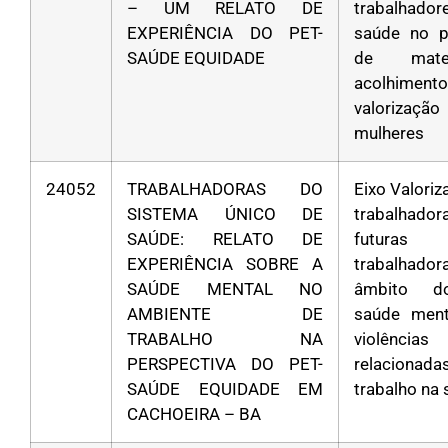
– UM RELATO DE
trabalhad
EXPERIÊNCIA DO PET-
saúde no p
SAÚDE EQUIDADE
de mater
acolhim
valoriza
mulheres
24052
TRABALHADORAS DO
Eixo Valori
SISTEMA ÚNICO DE
trabalha
SAÚDE: RELATO DE
futuras
EXPERIÊNCIA SOBRE A
trabalhad
SAÚDE MENTAL NO
âmbito d
AMBIENTE DE
saúde ment
TRABALHO NA
violências
PERSPECTIVA DO PET-
relacion
SAÚDE EQUIDADE EM
trabalho na
CACHOEIRA – BA