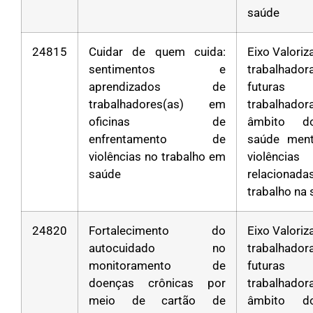
saúde
24815
Cuidar de quem cuida:
Eixo Valori
sentimentos e
trabalha
aprendizados de
futuras
trabalhadores(as) em
trabalhad
oficinas de
âmbito d
enfrentamento de
saúde ment
violências no trabalho em
violências
saúde
relacion
trabalho na
24820
Fortalecimento do
Eixo Valori
autocuidado no
trabalha
monitoramento de
futuras
doenças crônicas por
trabalhad
meio de cartão de
âmbito d