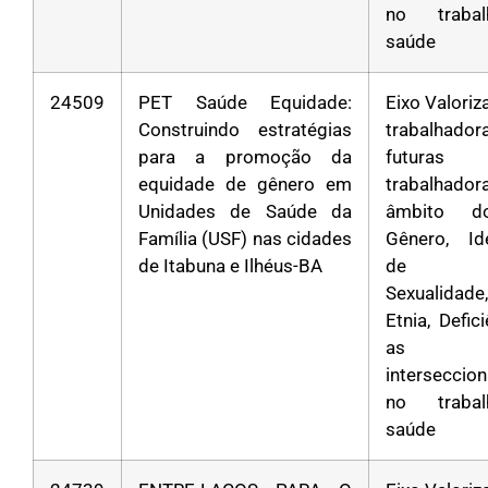
no traba
saúde
24509
PET Saúde Equidade:
Eixo Valori
Construindo estratégias
trabalha
para a promoção da
futuras
equidade de gênero em
trabalhad
Unidades de Saúde da
âmbito d
Família (USF) nas cidades
Gênero, Id
de Itabuna e Ilhéus-BA
de Gê
Sexualidad
Etnia, Defic
as
interseccio
no traba
saúde