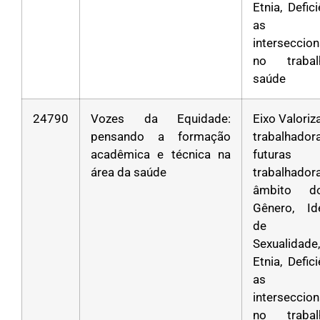
Etnia, Defic
as
interseccio
no traba
saúde
24790
Vozes da Equidade:
Eixo Valori
pensando a formação
trabalha
acadêmica e técnica na
futuras
área da saúde
trabalhad
âmbito d
Gênero, Id
de Gê
Sexualidad
Etnia, Defic
as
interseccio
no traba