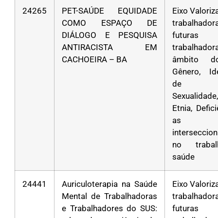
24265
PET-SAÚDE EQUIDADE
Eixo Valori
COMO ESPAÇO DE
trabalha
DIÁLOGO E PESQUISA
futuras
ANTIRACISTA EM
trabalhad
CACHOEIRA – BA
âmbito d
Gênero, Id
de Gê
Sexualidad
Etnia, Defic
as
interseccio
no traba
saúde
24441
Auriculoterapia na Saúde
Eixo Valori
Mental de Trabalhadoras
trabalha
e Trabalhadores do SUS:
futuras