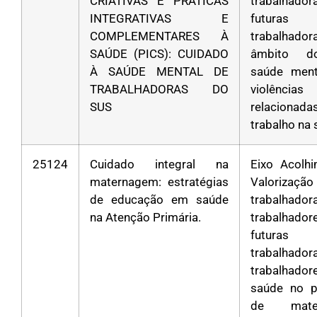
CRIATIVAS E PRÁTICAS
trabalha
INTEGRATIVAS E
futuras
COMPLEMENTARES À
trabalhad
SAÚDE (PICS): CUIDADO
âmbito d
À SAÚDE MENTAL DE
saúde ment
TRABALHADORAS DO
violências
SUS
relacion
trabalho na
25124
Cuidado integral na
Eixo Acolh
maternagem: estratégias
Valoriza
de educação em saúde
trabalha
na Atenção Primária.
trabalha
futuras
trabalha
trabalhad
saúde no p
de mater