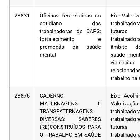
23831
Oficinas terapêuticas no
Eixo Valori
cotidiano das
trabalha
trabalhadoras do CAPS:
futuras
fortalecimento e
trabalhad
promoção da saúde
âmbito d
mental
saúde ment
violências
relacion
trabalho na
23876
CADERNO
Eixo Acolh
MATERNAGENS E
Valoriza
TRANSPATERNAGENS
trabalha
DIVERSAS: SABERES
trabalha
(RE)CONSTRUÍDOS PARA
futuras
O TRABALHO EM SAÚDE
trabalha