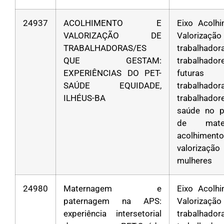
24937
ACOLHIMENTO E
Eixo Acolh
VALORIZAÇÃO DE
Valoriza
TRABALHADORAS/ES
trabalha
QUE GESTAM:
trabalha
EXPERIÊNCIAS DO PET-
futuras
SAÚDE EQUIDADE,
trabalha
ILHÉUS-BA
trabalhad
saúde no p
de mater
acolhim
valoriza
mulheres
24980
Maternagem e
Eixo Acolh
paternagem na APS:
Valoriza
experiência intersetorial
trabalha