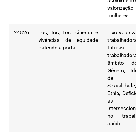
acolhim
valoriza
mulheres
24826
Toc, toc, toc: cinema e
Eixo Valori
vivências de equidade
trabalha
batendo à porta
futuras
trabalhad
âmbito d
Gênero, Id
de Gê
Sexualidad
Etnia, Defic
as
interseccio
no traba
saúde