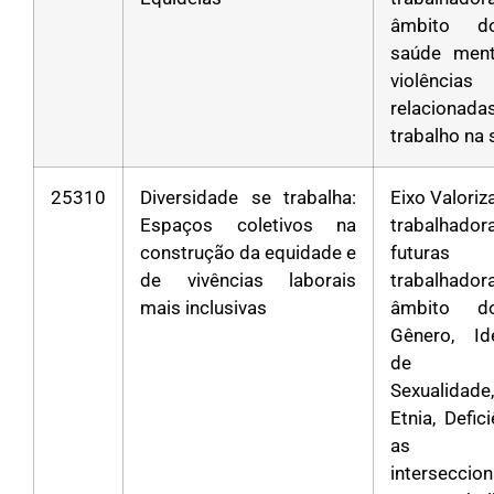
âmbito d
saúde ment
violências
relacion
trabalho na
25310
Diversidade se trabalha:
Eixo Valori
Espaços coletivos na
trabalha
construção da equidade e
futuras
de vivências laborais
trabalhad
mais inclusivas
âmbito d
Gênero, Id
de Gê
Sexualidad
Etnia, Defic
as
interseccio