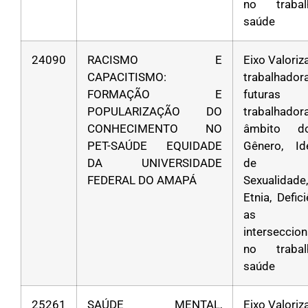
no traba
saúde
24090
RACISMO E
Eixo Valori
CAPACITISMO:
trabalha
FORMAÇÃO E
futuras
POPULARIZAÇÃO DO
trabalhad
CONHECIMENTO NO
âmbito d
PET-SAÚDE EQUIDADE
Gênero, Id
DA UNIVERSIDADE
de Gê
FEDERAL DO AMAPÁ
Sexualidad
Etnia, Defic
as
interseccio
no traba
saúde
25261
SAÚDE MENTAL,
Eixo Valori