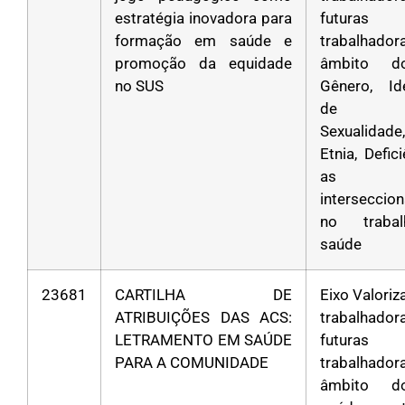
estratégia inovadora para
futuras
formação em saúde e
trabalhad
promoção da equidade
âmbito d
no SUS
Gênero, Id
de Gê
Sexualidad
Etnia, Defic
as
interseccio
no traba
saúde
23681
CARTILHA DE
Eixo Valori
ATRIBUIÇÕES DAS ACS:
trabalha
LETRAMENTO EM SAÚDE
futuras
PARA A COMUNIDADE
trabalhad
âmbito d