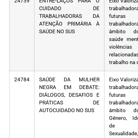
24739
ENTRE-LAÇOS PARA O
Eixo Valori
CUIDADO DE
trabalha
TRABALHADORAS DA
futuras
ATENÇÃO PRIMÁRIA À
trabalhad
SAÚDE NO SUS
âmbito d
saúde ment
violências
relacion
trabalho na
24784
SAÚDE DA MULHER
Eixo Valori
NEGRA EM DEBATE:
trabalha
DIÁLOGOS, DESAFIOS E
futuras
PRÁTICAS DE
trabalhad
AUTOCUIDADO NO SUS
âmbito d
Gênero, Id
de Gê
Sexualidad