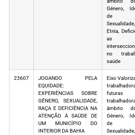
âmbito d
Gênero, Id
de Gê
Sexualidad
Etnia, Defic
as
interseccio
no traba
saúde
23607
JOGANDO PELA
Eixo Valori
EQUIDADE:
trabalha
EXPERIÊNCIAS SOBRE
futuras
GÊNERO, SEXUALIDADE,
trabalhad
RAÇA E DEFICIÊNCIA NA
âmbito d
ATENÇÃO À SAÚDE DE
Gênero, Id
UM MUNICÍPIO DO
de Gê
INTERIOR DA BAHIA
Sexualidad