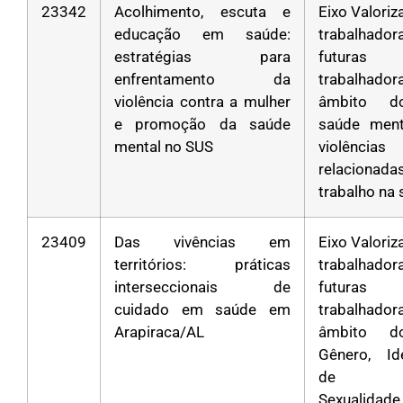
23342
Acolhimento, escuta e
Eixo Valori
educação em saúde:
trabalha
estratégias para
futuras
enfrentamento da
trabalhad
violência contra a mulher
âmbito d
e promoção da saúde
saúde ment
mental no SUS
violências
relacion
trabalho na
23409
Das vivências em
Eixo Valori
territórios: práticas
trabalha
interseccionais de
futuras
cuidado em saúde em
trabalhad
Arapiraca/AL
âmbito d
Gênero, Id
de Gê
Sexualidad