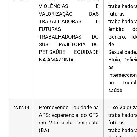
VIOLÊNCIAS E
trabalha
VALORIZAÇÃO DAS
futuras
TRABALHADORAS E
trabalhad
FUTURAS
âmbito d
TRABALHADORAS DO
Gênero, Id
SUS: TRAJETÓRIA DO
de Gê
PET-SAÚDE EQUIDADE
Sexualidad
NA AMAZÔNIA
Etnia, Defic
as
interseccio
no traba
saúde
23238
Promovendo Equidade na
Eixo Valori
APS: experiência do GT2
trabalha
em Vitória da Conquista
futuras
(BA)
trabalhad