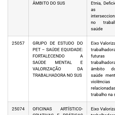
ÂMBITO DO SUS
Etnia, Defic
as
interseccio
no traba
saúde
25057
GRUPO DE ESTUDO DO
Eixo Valori
PET – SAÚDE EQUIDADE:
trabalha
FORTALECENDO A
futuras
SAÚDE MENTAL E
trabalhad
VALORIZAÇÃO DA
âmbito d
TRABALHADORA NO SUS
saúde ment
violências
relacion
trabalho na
25074
OFICINAS ARTÍSTICO-
Eixo Valori