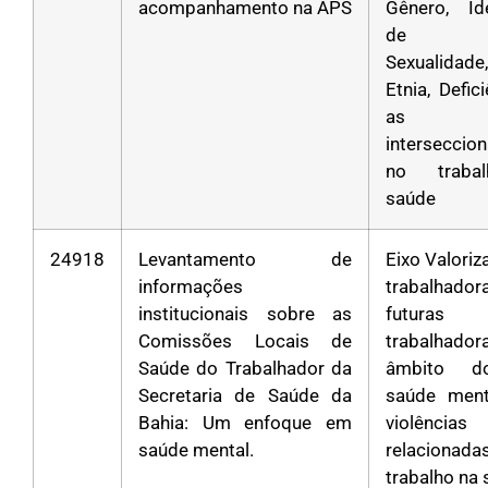
acompanhamento na APS
Gênero, Id
de Gê
Sexualidad
Etnia, Defic
as
interseccio
no traba
saúde
24918
Levantamento de
Eixo Valori
informações
trabalha
institucionais sobre as
futuras
Comissões Locais de
trabalhad
Saúde do Trabalhador da
âmbito d
Secretaria de Saúde da
saúde ment
Bahia: Um enfoque em
violências
saúde mental.
relacion
trabalho na