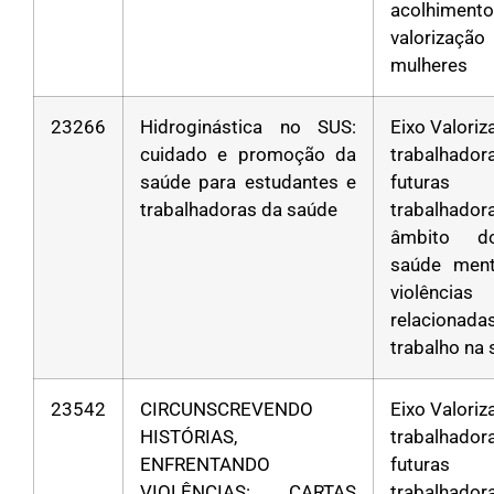
acolhim
valoriza
mulheres
23266
Hidroginástica no SUS:
Eixo Valori
cuidado e promoção da
trabalha
saúde para estudantes e
futuras
trabalhadoras da saúde
trabalhad
âmbito d
saúde ment
violências
relacion
trabalho na
23542
CIRCUNSCREVENDO
Eixo Valori
HISTÓRIAS,
trabalha
ENFRENTANDO
futuras
VIOLÊNCIAS: CARTAS
trabalhad