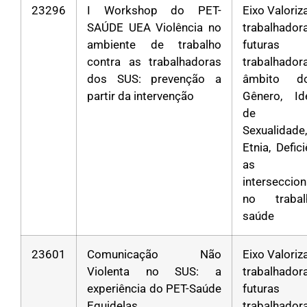
23296
I Workshop do PET-
Eixo Valori
SAÚDE UEA Violência no
trabalha
ambiente de trabalho
futuras
contra as trabalhadoras
trabalhad
dos SUS: prevenção a
âmbito d
partir da intervenção
Gênero, Id
de Gê
Sexualidad
Etnia, Defic
as
interseccio
no traba
saúde
23601
Comunicação Não
Eixo Valori
Violenta no SUS: a
trabalha
experiência do PET-Saúde
futuras
Equidelas
trabalhad