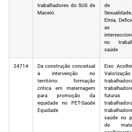
trabalhadores do SUS de
de Gê
Maceió.
Sexualidad
Etnia, Defic
as
interseccio
no traba
saúde
24714
Da construção conceitual
Eixo Acolh
à intervenção no
Valoriza
território: formação
trabalha
crítica em maternagem
trabalha
para promoção da
futuras
equidade no PET-Saúde
trabalha
Equidade
trabalhad
saúde no p
de mater