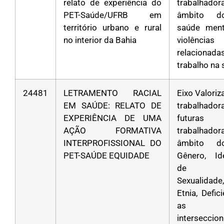
relato de experiência do
trabalhad
PET-Saúde/UFRB em
âmbito d
território urbano e rural
saúde ment
no interior da Bahia
violências
relacion
trabalho na
24481
LETRAMENTO RACIAL
Eixo Valori
EM SAÚDE: RELATO DE
trabalha
EXPERIÊNCIA DE UMA
futuras
AÇÃO FORMATIVA
trabalhad
INTERPROFISSIONAL DO
âmbito d
PET-SAÚDE EQUIDADE
Gênero, Id
de Gê
Sexualidad
Etnia, Defic
as
interseccio