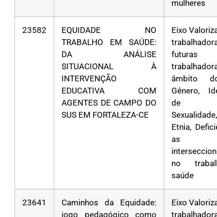
mulheres
23582
EQUIDADE NO
Eixo Valori
TRABALHO EM SAÚDE:
trabalha
DA ANÁLISE
futuras
SITUACIONAL À
trabalhad
INTERVENÇÃO
âmbito d
EDUCATIVA COM
Gênero, Id
AGENTES DE CAMPO DO
de Gê
SUS EM FORTALEZA-CE
Sexualidad
Etnia, Defic
as
interseccio
no traba
saúde
23641
Caminhos da Equidade:
Eixo Valori
jogo pedagógico como
trabalha