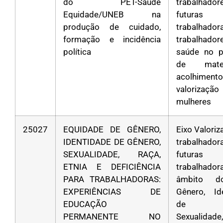
do PET-Saúde
trabalha
Equidade/UNEB na
futuras
produção de cuidado,
trabalha
formação e incidência
trabalhad
política
saúde no p
de mater
acolhim
valoriza
mulheres
25027
EQUIDADE DE GÊNERO,
Eixo Valori
IDENTIDADE DE GÊNERO,
trabalha
SEXUALIDADE, RAÇA,
futuras
ETNIA E DEFICIÊNCIA
trabalhad
PARA TRABALHADORAS:
âmbito d
EXPERIÊNCIAS DE
Gênero, Id
EDUCAÇÃO
de Gê
PERMANENTE NO
Sexualidad