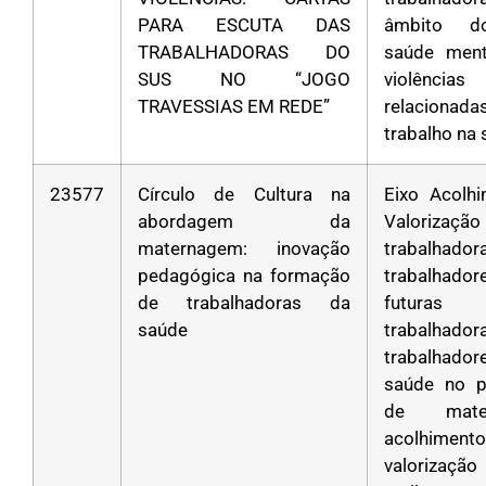
PARA ESCUTA DAS
âmbito d
TRABALHADORAS DO
saúde ment
SUS NO “JOGO
violências
TRAVESSIAS EM REDE”
relacion
trabalho na
23577
Círculo de Cultura na
Eixo Acolh
abordagem da
Valoriza
maternagem: inovação
trabalha
pedagógica na formação
trabalha
de trabalhadoras da
futuras
saúde
trabalha
trabalhad
saúde no p
de mater
acolhim
valoriza