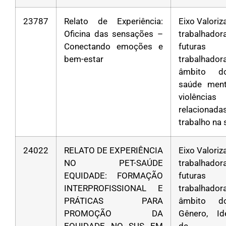
23787
Relato de Experiência:
Eixo Valori
Oficina das sensações –
trabalha
Conectando emoções e
futuras
bem-estar
trabalhad
âmbito d
saúde ment
violências
relacion
trabalho na
24022
RELATO DE EXPERIÊNCIA
Eixo Valori
NO PET-SAÚDE
trabalha
EQUIDADE: FORMAÇÃO
futuras
INTERPROFISSIONAL E
trabalhad
PRÁTICAS PARA
âmbito d
PROMOÇÃO DA
Gênero, Id