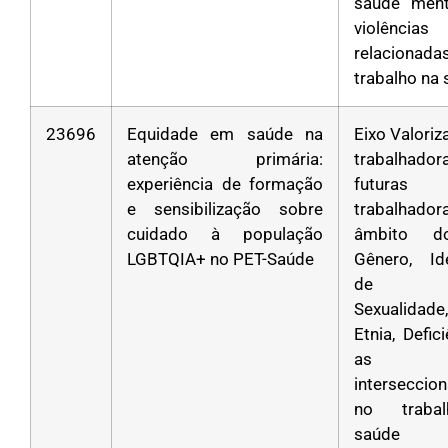
saúde ment
violências
relacion
trabalho na
23696
Equidade em saúde na
Eixo Valori
atenção primária:
trabalha
experiência de formação
futuras
e sensibilização sobre
trabalhad
cuidado à população
âmbito d
LGBTQIA+ no PET-Saúde
Gênero, Id
de Gê
Sexualidad
Etnia, Defic
as
interseccio
no traba
saúde