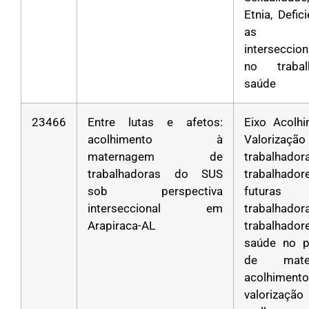
Etnia, Defic
as
interseccio
no traba
saúde
23466
Entre lutas e afetos:
Eixo Acolh
acolhimento à
Valoriza
maternagem de
trabalha
trabalhadoras do SUS
trabalha
sob perspectiva
futuras
interseccional em
trabalha
Arapiraca-AL
trabalhad
saúde no p
de mater
acolhim
valoriza