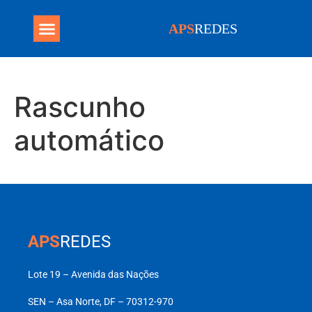
APS
REDES
Programa Mais Médicos
Rascunho
automático
APS
REDES
Lote 19 – Avenida das Nações
SEN – Asa Norte, DF – 70312-970