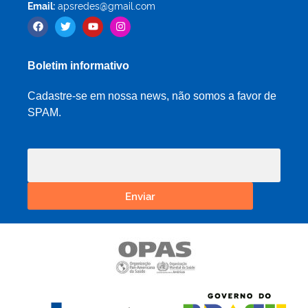
Email:
apsredes@gmail.com
Boletim informativo
Cadastre-se em nossa news, não somos a favor de
SPAM.
Enviar