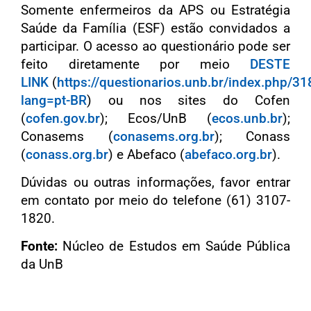
Somente enfermeiros da APS ou Estratégia
Saúde da Família (ESF) estão convidados a
participar. O acesso ao questionário pode ser
feito diretamente por meio
DESTE
LINK
(
https://questionarios.unb.br/index.php/3
lang=pt-BR
) ou nos sites do Cofen
(
cofen.gov.br
); Ecos/UnB (
ecos.unb.br
);
Conasems (
conasems.org.br
); Conass
(
conass.org.br
) e Abefaco (
abefaco.org.br
).
Dúvidas ou outras informações, favor entrar
em contato por meio do telefone (61) 3107-
1820.
Fonte:
Núcleo de Estudos em Saúde Pública
da UnB