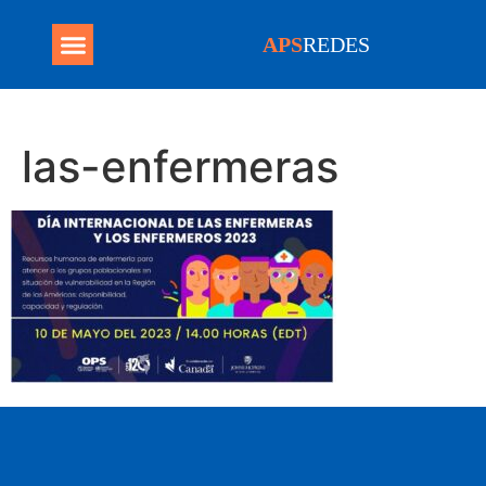
APS
REDES
Programa Mais Médicos
las-enfermeras