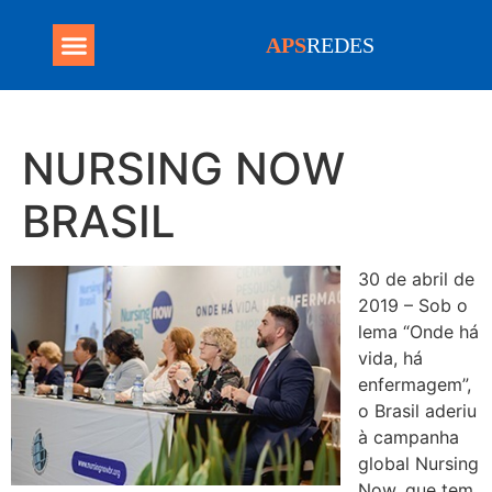
APS
REDES
Programa Mais Médicos
NURSING NOW
BRASIL
30 de abril de
2019 – Sob o
lema “Onde há
vida, há
enfermagem”,
o Brasil aderiu
à campanha
global Nursing
Now, que tem