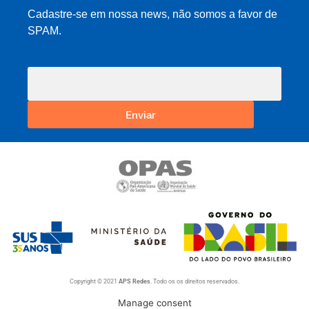
Cadastre-se em nossa news, não somos a favor de
SPAM.
Enviar
Copyright © 2021
APS Redes
. Todo os os direitos reservados.
Manage consent