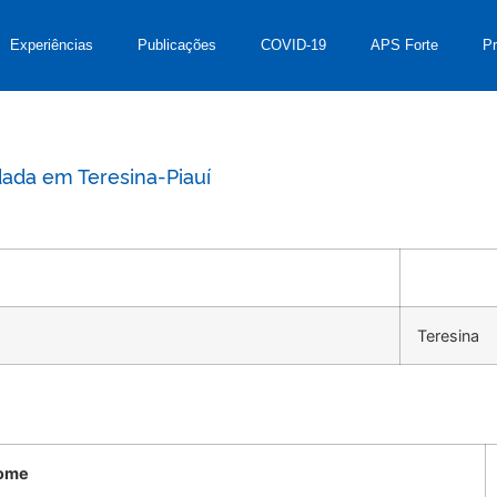
Experiências
Publicações
COVID-19
APS Forte
P
ada em Teresina-Piauí
Teresina
ome