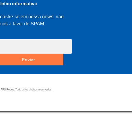
letim informativo
dastre-se em nossa news, não
mos a favor de SPAM.
Enviar
1
APS Redes
. Todo os os direitos reservados.