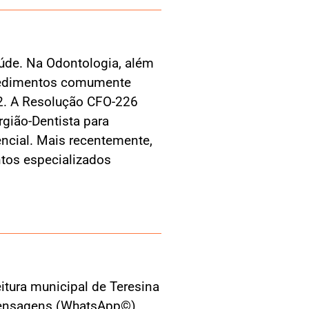
úde. Na Odontologia, além
rocedimentos comumente
-2. A Resolução CFO-226
rgião-Dentista para
encial. Mais recentemente,
ntos especializados
itura municipal de Teresina
mensagens (WhatsApp©️),