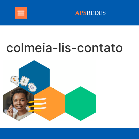
APS
REDES
Programa Mais Médicos
colmeia-lis-contato