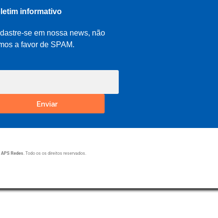
letim informativo
dastre-se em nossa news, não
mos a favor de SPAM.
Enviar
1
APS Redes
. Todo os os direitos reservados.