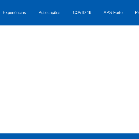
Experiências
Publicações
COVID-19
APS Forte
P