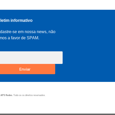
letim informativo
dastre-se em nossa news, não
mos a favor de SPAM.
Enviar
1
APS Redes
. Todo os os direitos reservados.