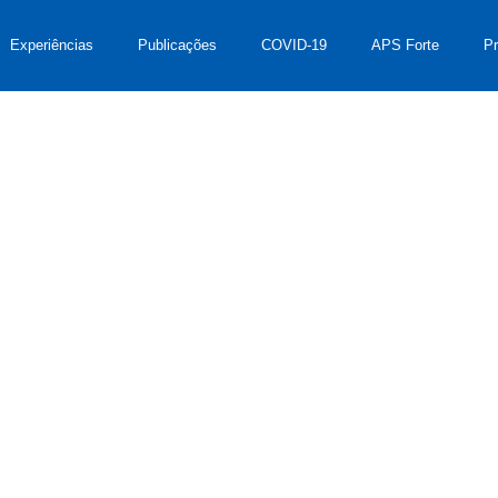
Experiências
Publicações
COVID-19
APS Forte
P