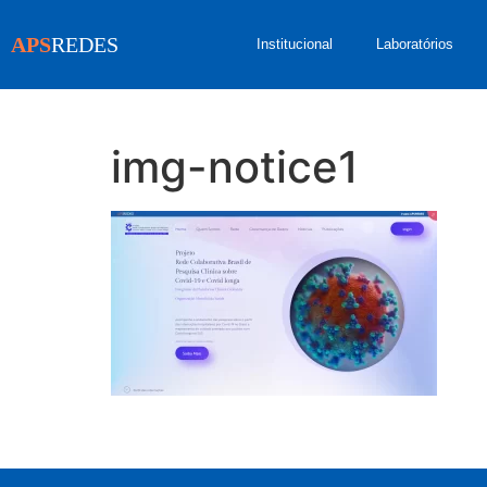
APS
REDES
Institucional
Laboratórios
img-notice1