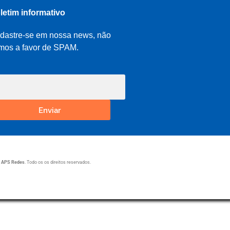
letim informativo
dastre-se em nossa news, não
mos a favor de SPAM.
Enviar
1
APS Redes
. Todo os os direitos reservados.