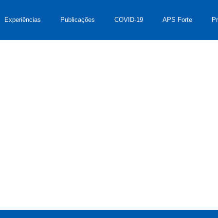
Experiências
Publicações
COVID-19
APS Forte
P