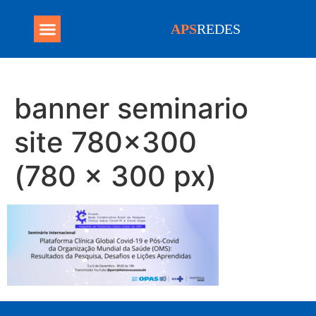
APS
REDES
Programa Mais Médicos
banner seminario
site 780×300
(780 × 300 px)