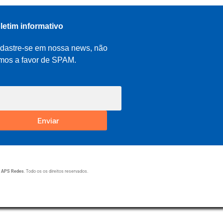
letim informativo
dastre-se em nossa news, não
mos a favor de SPAM.
Enviar
1
APS Redes
. Todo os os direitos reservados.