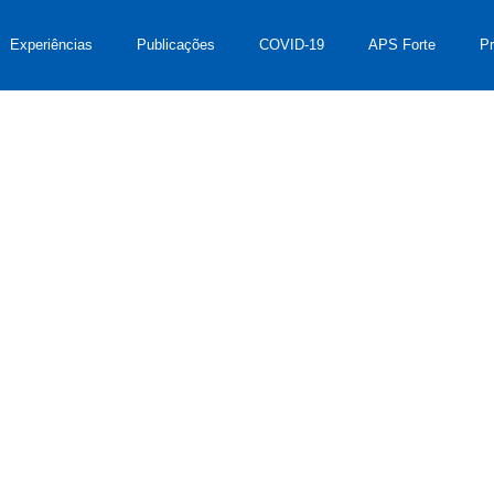
Experiências
Publicações
COVID-19
APS Forte
P