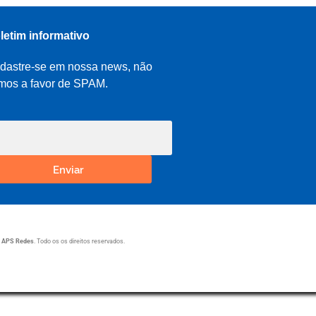
letim informativo
dastre-se em nossa news, não
mos a favor de SPAM.
Enviar
1
APS Redes
. Todo os os direitos reservados.