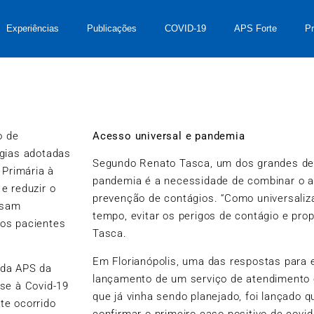
Experiências
Publicações
COVID-19
APS Forte
P
o de
Acesso universal e pandemia
égias adotadas
Segundo Renato Tasca, um dos grandes de
 Primária à
pandemia é a necessidade de combinar o a
e reduzir o
prevenção de contágios. “Como universali
usam
tempo, evitar os perigos de contágio e pro
os pacientes
Tasca.
Em Florianópolis, uma das respostas para 
 da APS da
lançamento de um serviço de atendimento c
nse à Covid-19
que já vinha sendo planejado, foi lançado q
te ocorrido
confirmar o primeiro caso positivo de covid