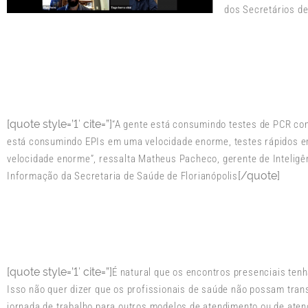
dos Secretários d
[quote style=’1′ cite=”]
“A gente está consumindo testes de PCR co
está consumindo EPIs em uma velocidade enorme, testes rápidos 
velocidade enorme”, ressalta Matheus Pacheco, gerente de Inteligê
[/quote]
Informação da Secretaria de Saúde de Florianópolis
[quote style=’1′ cite=”]
É natural que os encontros presenciais ten
Isso não quer dizer que os profissionais de saúde não possam tran
jornada de trabalho para outros modelos de atendimento ou de aten