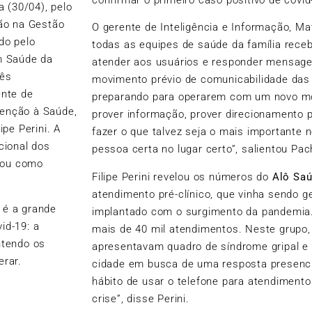
a (30/04), pelo
ção na Gestão
O gerente de Inteligência e Informação, M
do pelo
todas as equipes de saúde da família rece
m Saúde da
atender aos usuários e responder mensag
rês
movimento prévio de comunicabilidade das 
ente de
preparando para operarem com um novo mo
tenção à Saúde,
prover informação, prover direcionamento
ipe Perini. A
fazer o que talvez seja o mais importante n
cional dos
pessoa certa no lugar certo”, salientou Pa
tuou como
Filipe Perini revelou os números do
Alô Sa
atendimento pré-clínico, que vinha sendo g
 é a grande
implantado com o surgimento da pandemia. 
id-19: a
mais de 40 mil atendimentos. Neste grupo,
ntendo os
apresentavam quadro de síndrome gripal e 
rar.
cidade em busca de uma resposta presencia
hábito de usar o telefone para atendimento
crise”, disse Perini.