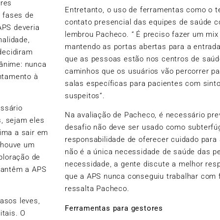
ores
Entretanto, o uso de ferramentas como o t
s fases de
contato presencial das equipes de saúde 
APS deveria
lembrou Pacheco. “ É preciso fazer um
mix
nalidade,
mantendo as portas abertas para a entra
decidiram
que as pessoas estão nos centros de saúde
nânime: nunca
caminhos que os usuários vão percorrer pa
entamento à
salas específicas para pacientes com sint
suspeitos”.
essário
Na avaliação de Pacheco, é necessário pre
s, sejam eles
desafio não deve ser usado como subterfúg
tima a sair em
responsabilidade de oferecer cuidado para
, houve um
não é a única necessidade de saúde das p
ploração de
necessidade, a gente discute a melhor res
 mantêm a APS
que a APS nunca conseguiu trabalhar com f
ressalta Pacheco.
casos leves,
Ferramentas para gestores
tais. O