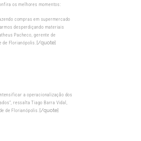
Confira os melhores momentos:
 fazendo compras em supermercado
tarmos desperdiçando materiais
Matheus Pacheco, gerente de
[/quote]
 de Florianópolis.
ntensificar a operacionalização dos
ados”, ressalta Tiago Barra Vidal,
[/quote]
e de Florianópolis.