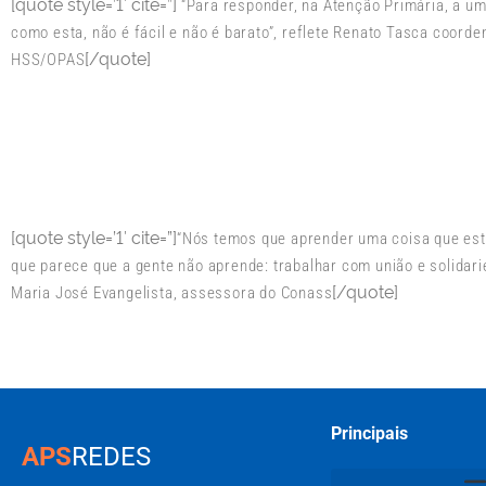
[quote style=’1′ cite=”]
“Para responder, na Atenção Primária, a u
como esta, não é fácil e não é barato”, reflete Renato Tasca coord
[/quote]
HSS/OPAS
[quote style=’1′ cite=”]
“Nós temos que aprender uma coisa que est
que parece que a gente não aprende: trabalhar com união e solidarie
[/quote]
Maria José Evangelista, assessora do Conass
Principais
APS
REDES