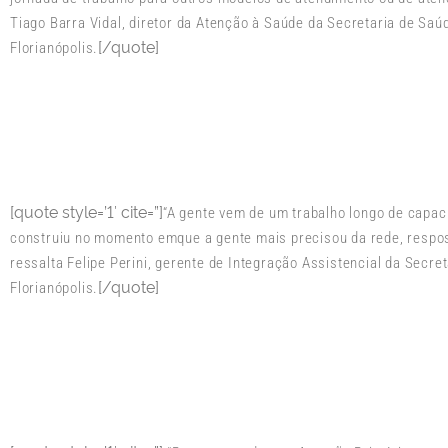
Tiago Barra Vidal, diretor da Atenção à Saúde da Secretaria de Saú
[/quote]
Florianópolis.
[quote style=’1′ cite=”]
“A gente vem de um trabalho longo de capac
construiu no momento emque a gente mais precisou da rede, respo
ressalta Felipe Perini, gerente de Integração Assistencial da Secre
[/quote]
Florianópolis.