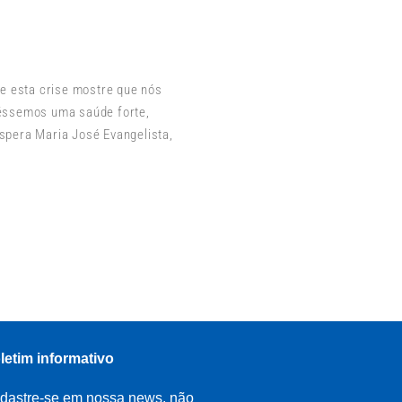
e esta crise mostre que nós
véssemos uma saúde forte,
spera Maria José Evangelista,
letim informativo
dastre-se em nossa news, não