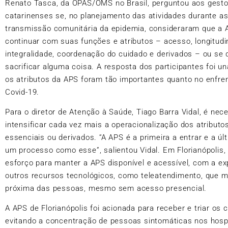
Renato Tasca, da OPAS/OMS no Brasil, perguntou aos gest
catarinenses se, no planejamento das atividades durante a
transmissão comunitária da epidemia, consideraram que a 
continuar com suas funções e atributos – acesso, longitudi
integralidade, coordenação do cuidado e derivados – ou se 
sacrificar alguma coisa. A resposta dos participantes foi u
os atributos da APS foram tão importantes quanto no enfr
Covid-19.
Para o diretor de Atenção à Saúde, Tiago Barra Vidal, é nec
intensificar cada vez mais a operacionalização dos atributo
essenciais ou derivados. “A APS é a primeira a entrar e a úl
um processo como esse”, salientou Vidal. Em Florianópolis
esforço para manter a APS disponível e acessível, com a ex
outros recursos tecnológicos, como teleatendimento, que
próxima das pessoas, mesmo sem acesso presencial.
A APS de Florianópolis foi acionada para receber e triar os 
evitando a concentração de pessoas sintomáticas nos hospi