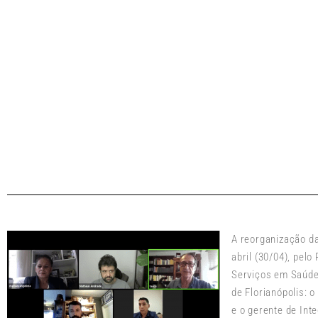
A reorganização da
abril (30/04), pel
Serviços em Saúde
de Florianópolis: 
e o gerente de Int