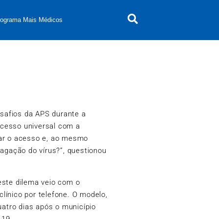
rograma Mais Médicos
safios da APS durante a
cesso universal com a
zar o acesso e, ao mesmo
pagação do vírus?”, questionou
este dilema veio com o
línico por telefone. O modelo,
uatro dias após o município
-19.