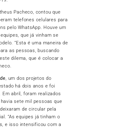
atheus Pacheco, contou que
beram telefones celulares para
ens pelo
WhatsApp
. Houve um
equipes, que já vinham se
delo. “Esta é uma maneira de
 para as pessoas, buscando
este dilema, que é colocar a
checo.
úde
, um dos projetos do
estado há dois anos e foi
Em abril, foram realizados
 havia sete mil pessoas que
deixaram de circular pela
l. “As equipes já tinham o
s, e isso intensificou com a