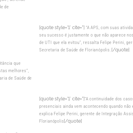
de de
[quote style=’1′ cite=”]
“A APS, com suas ativid
seu sucesso é justamente o que não aparece nos 
de UTI que ela evitou”, ressalta Felipe Perini, g
[/quote]
Secretaria de Saúde de Florianópolis.
itância que
stas melhores”,
taria de Saúde de
[quote style=’1′ cite=”]
“A continuidade dos caso
presenciais ainda vem acontecendo quando não é
explica Felipe Perini, gerente de Integração Ass
[/quote]
Florianópolis