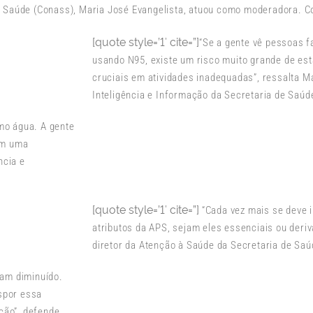
e Saúde (Conass), Maria José Evangelista, atuou como moderadora. 
[quote style=’1′ cite=”]
“Se a gente vê pessoas
usando N95, existe um risco muito grande de es
cruciais em atividades inadequadas”, ressalta 
Inteligência e Informação da Secretaria de Saúde
mo água. A gente
em uma
ncia e
[quote style=’1′ cite=”]
“Cada vez mais se deve i
atributos da APS, sejam eles essenciais ou deriv
diretor da Atenção à Saúde da Secretaria de Saúd
ham diminuído.
spor essa
ção”, defende