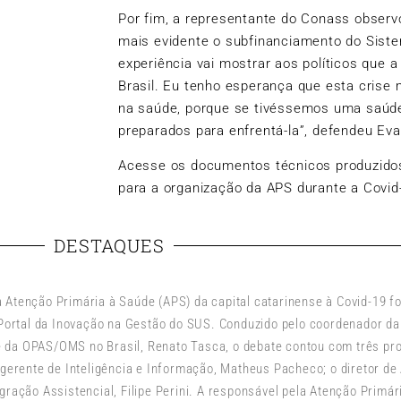
Por fim, a representante do Conass observ
mais evidente o subfinanciamento do Sist
experiência vai mostrar aos políticos que 
Brasil. Eu tenho esperança que esta crise 
na saúde, porque se tivéssemos uma saúde
preparados para enfrentá-la”, defendeu Eva
Acesse os documentos técnicos produzidos 
para a organização da APS durante a Covid-
DESTAQUES
 Atenção Primária à Saúde (APS) da capital catarinense à Covid-19 fo
o Portal da Inovação na Gestão do SUS. Conduzido pelo coordenador d
 da OPAS/OMS no Brasil, Renato Tasca, o debate contou com três pro
o gerente de Inteligência e Informação, Matheus Pacheco; o diretor de
egração Assistencial, Filipe Perini. A responsável pela Atenção Primá