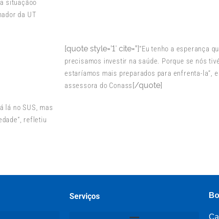
ma situaçãoo
enador da UT
[quote style=’1′ cite=”]
“Eu tenho a esperança qu
precisamos investir na saúde. Porque se nós ti
estaríamos mais preparados para enfrenta-la”, e
[/quote]
assessora do Conass
á lá no SUS, mas
dade”, refletiu
Bo
Serviços
Ca