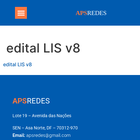
APS
REDES
Programa Mais Médicos
edital LIS v8
edital LIS v8
APS
REDES
Lote 19 – Avenida das Nações
SEN – Asa Norte, DF – 70312-970
Email:
apsredes@gmail.com