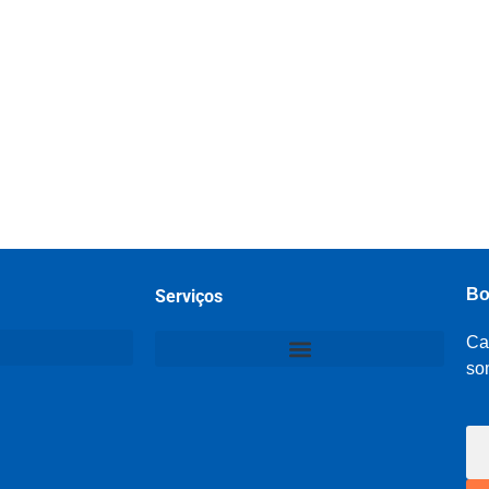
Bo
Serviços
Ca
so