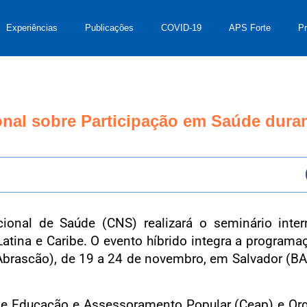
Experiências
Publicações
COVID-19
APS Forte
P
nal sobre Participação em Saúde duran
nal de Saúde (CNS) realizará o seminário intern
tina e Caribe. O evento híbrido integra a programa
(Abrascão), de 19 a 24 de novembro, em Salvador (BA
de Educação e Assessoramento Popular (Ceap) e Or