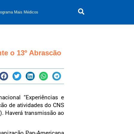
rograma Mais Médicos
te o 13º Abrascão
acional “Experiências e
ção de atividades do CNS
). Haverá transmissão ao
ganização Pan-Americana