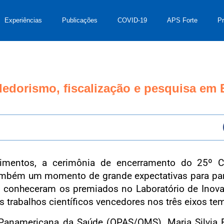
Experiências
Publicações
COVID-19
APS Forte
P
edorismo, fiscalização e pesquisa em
mentos, a cerimônia de encerramento do 25º Co
bém um momento de grande expectativas para part
tas conheceram os premiados no Laboratório de In
s trabalhos científicos vencedores nos três eixos t
anamericana da Saúde (OPAS/OMS), Maria Silvia Fr