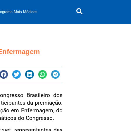
rograma Mais Médicos
 Enfermagem
ngresso Brasileiro dos
icipantes da premiação.
ovação em Enfermagem, do
emáticos do Congresso.
uet, representantes das