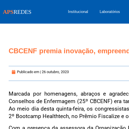
APS
REDES
Institucional
Laboratórios
CBCENF premia inovação, empreend
Publicado em |
26 outubro, 2023
Marcada por homenagens, abraços e agradeci
Conselhos de Enfermagem (25º CBCENF) era tam
Ao meio dia desta quinta-feira, os congressis
2º Bootcamp Healthtech, no Prêmio Fiscalize e o
Com a presença da assessora da Organização P