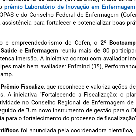
 o
prêmio Laboratório de Inovação em Enfermagem: 
da OPAS e do Conselho Federal de Enfermagem (Cofe
 assistência para fortalecer e potencializar boas prá
ção e empreendedorismo do Cofen, o
2º Bootcamp 
a Saúde e Enfermagem
reuniu mais de 80 participa
ensa imersão. A iniciativa contou com avaliador inte
equipes mais bem avaliadas: Enfmind (1º), Performanc
camp.
o
Prêmio Fiscalize
, que reconhece e valoriza ações de
. A iniciativa “Fortalecendo a Fiscalização: o pla
tividade no Conselho Regional de Enfermagem de 
seguido de “Um novo instrumento de gestão para o D
a para o fortalecimento do processo de fiscalização
tíficos
foi anunciada pela coordenadora científica, 