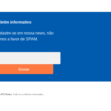
letim informativo
dastre-se em nossa news, não
mos a favor de SPAM.
Enviar
1
APS Redes
. Todo os os direitos reservados.