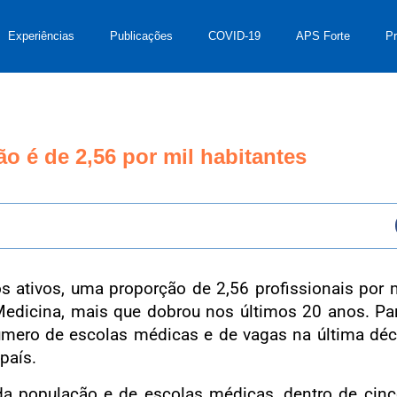
Experiências
Publicações
COVID-19
APS Forte
P
o é de 2,56 por mil habitantes
os ativos, uma proporção de 2,56 profissionais por 
Medicina, mais que dobrou nos últimos 20 anos. Pa
úmero de escolas médicas e de vagas na última dé
país.
 população e de escolas médicas, dentro de cinc