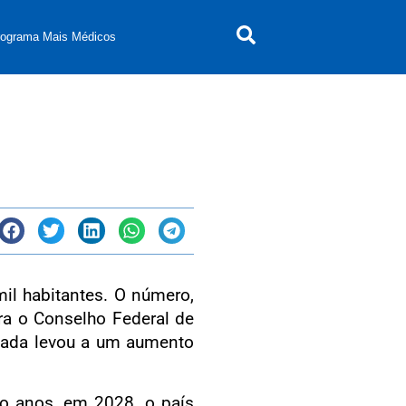
rograma Mais Médicos
mil habitantes. O número,
ra o Conselho Federal de
cada levou a um aumento
o anos, em 2028, o país