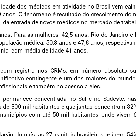
 idade dos médicos em atividade no Brasil vem cai
,9 anos. O fenômeno é resultado do crescimento do 
 da entrada de novos médicos no mercado de trabal
nos. Para as mulheres, 42,5 anos. Rio de Janeiro e 
população médica: 50,3 anos e 47,8 anos, respectiva
ônia, com média de idade 41 anos.
 com registro nos CRMs, em número absoluto suf
nificativo contingente e um dos maiores do mundo
rofissionais e também no acesso a eles.
permanece concentrada no Sul e no Sudeste, nas
 de 500 mil habitantes e que juntas concentram 32%
unicípios com até 50 mil habitantes, onde vivem 
ção do país, as 27 capitais brasileiras reúnem 54