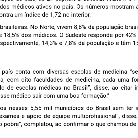
 dos médicos ativos no país. Os números mostram a
tra um índice de 1,72 no interior.
rasileiras. No Norte, vivem 8,8% da população bras
s e 18,5% dos médicos. O Sudeste responde por 42
 respectivamente, 14,3% e 7,8% da população e têm 
o país conta com diversas escolas de medicina “
ia, com oito faculdades de medicina, cada uma f
 de escolas médicas no Brasil”, disse, ao citar in
l esse médico sair com uma boa formação.”
nesses 5,55 mil municípios do Brasil sem ter inf
xames e apoio de equipe multiprofissional”, disse
 o pobre”, completou, ao confirmar o que chamou de