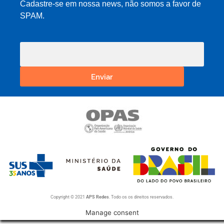
Cadastre-se em nossa news, não somos a favor de
SPAM.
Enviar
Copyright © 2021
APS Redes
. Todo os os direitos reservados.
Manage consent