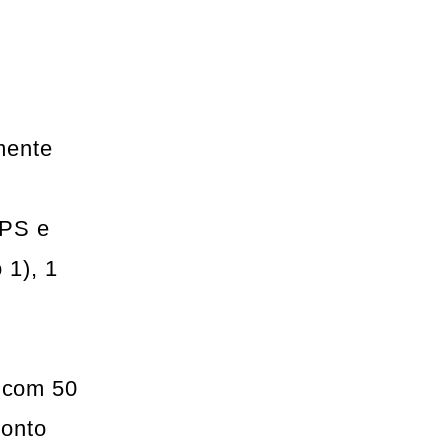
mente
APS e
 1), 1
, com 50
ronto