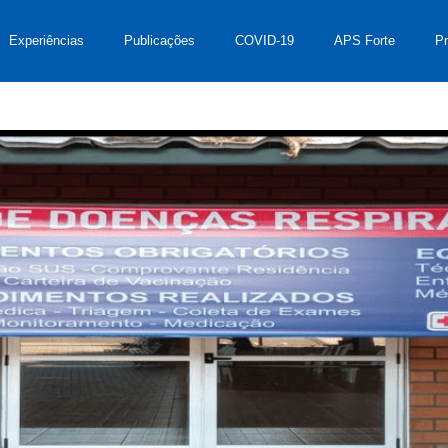
Experiências
Publicações
COVID-19
APS Forte
P