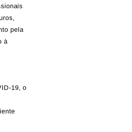
ssionais
uros,
nto pela
o à
VID-19, o
iente