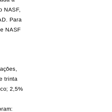
do NASF,
AD. Para
ipe NASF
cações,
 trinta
sco; 2,5%
oram: