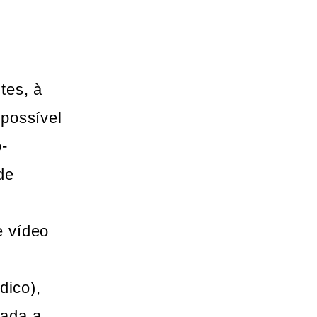
tes, à
 possível
-
de
e vídeo
dico),
cada a