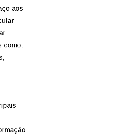
aço aos
cular
ar
s como,
s,
ipais
formação