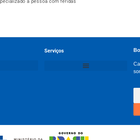
specializado a pessoa com feridas
Bo
Serviços
Ca
so