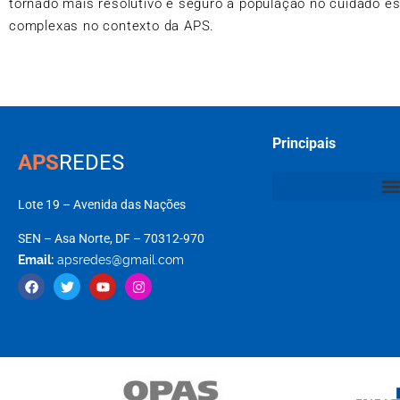
tornado mais resolutivo e seguro à população no cuidado e
complexas no contexto da APS.
Principais
APS
REDES
Lote 19 – Avenida das Nações
SEN – Asa Norte, DF – 70312-970
Email:
apsredes@gmail.com