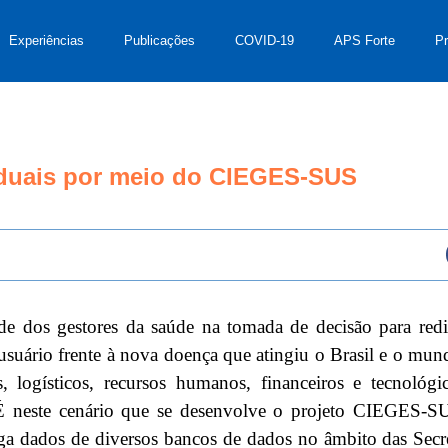
Experiências
Publicações
COVID-19
APS Forte
P
taduais por meio do CIEGES-SUS
dos gestores da saúde na tomada de decisão para redir
o usuário frente à nova doença que atingiu o Brasil e o mun
ais, logísticos, recursos humanos, financeiros e tecnoló
É neste cenário que se desenvolve o projeto CIEGES-S
ga dados de diversos bancos de dados no âmbito das Secre