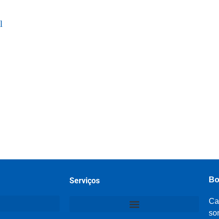
l
Bo
Serviços
Ca
so