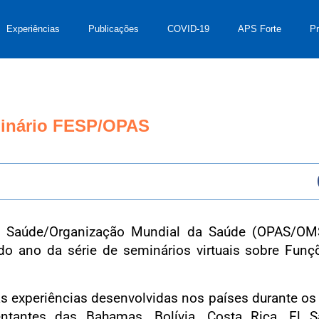
Experiências
Publicações
COVID-19
APS Forte
P
minário FESP/OPAS
a Saúde/Organização Mundial da Saúde (OPAS/OMS
 do ano da série de seminários virtuais sobre Fun
as experiências desenvolvidas nos países durante os 
entantes das Bahamas, Bolívia, Costa Rica, El Sa