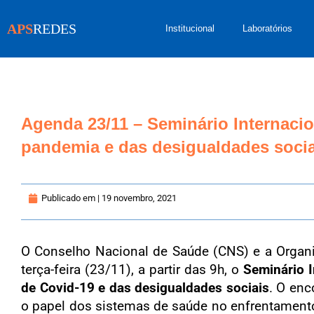
APS
REDES
Institucional
Laboratórios
Agenda 23/11 – Seminário Internaci
pandemia e das desigualdades socia
Publicado em |
19 novembro, 2021
O Conselho Nacional de Saúde (CNS) e a Organ
terça-feira (23/11), a partir das 9h, o
Seminário 
de Covid-19 e das desigualdades sociais
. O enc
o papel dos sistemas de saúde no enfrentamento