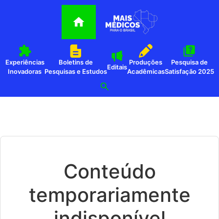
Experiências
Boletins de
Produções
Pesquisa de
Editais
Inovadoras
Pesquisas e Estudos
Acadêmicas
Satisfação 2025
Conteúdo
temporariamente
indisponível