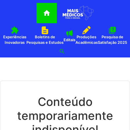
Experiências
Boletins de
Produções
Pesquisa de
Editais
Inovadoras
Pesquisas e Estudos
Acadêmicas
Satisfação 2025
Conteúdo
temporariamente
indisponível