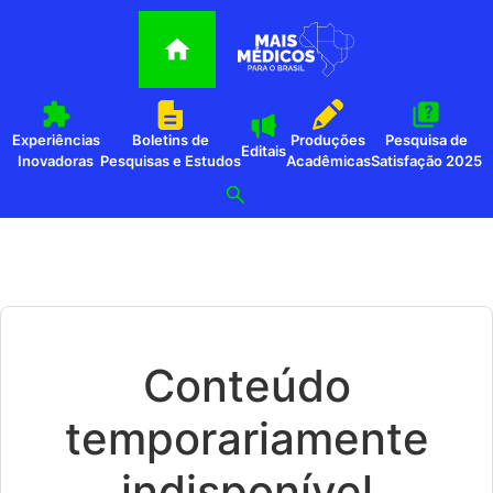
Experiências
Boletins de
Produções
Pesquisa de
Editais
Inovadoras
Pesquisas e Estudos
Acadêmicas
Satisfação 2025
Conteúdo
temporariamente
indisponível