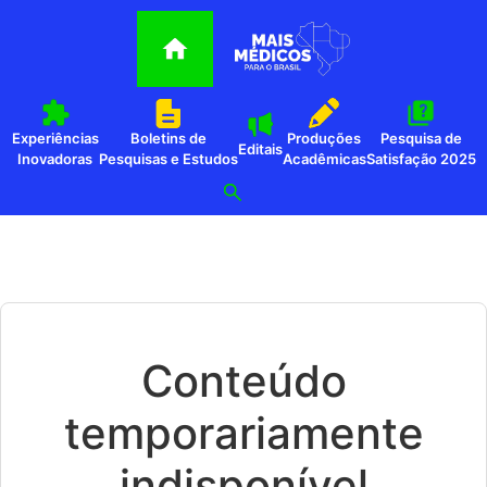
Experiências
Boletins de
Produções
Pesquisa de
Editais
Inovadoras
Pesquisas e Estudos
Acadêmicas
Satisfação 2025
Conteúdo
temporariamente
indisponível